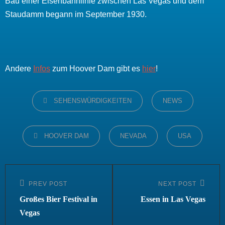
Bau einer Eisenbahnlinie zwischen Las Vegas und dem
Staudamm begann im September 1930.
Andere
Infos
zum Hoover Dam gibt es
hier
!
CATEGORIES
SEHENSWÜRDIGKEITEN
NEWS
TAGS,
HOOVER DAM
NEVADA
USA
Beitragsnavigation
PREV POST
NEXT POST
Previous
Next
Post
Post
Großes Bier Festival in
Essen in Las Vegas
Vegas