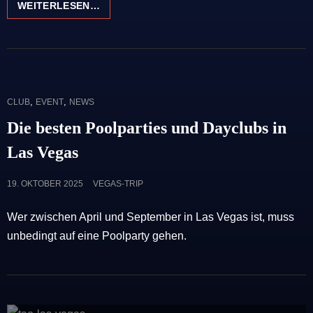
10
WEITERLESEN…
TYPISCHE
LAS
VEGAS
KLEIDUNG
&
OUTFIT
CAT
,
,
CLUB
EVENT
NEWS
FÜR
LINKS
FRAUEN
Die besten Poolparties und Dayclubs in
&
Las Vegas
MÄNNER
POSTED
19. OKTOBER 2025
VEGAS-TRIP
ON
Wer zwischen April und September in Las Vegas ist, muss
unbedingt auf eine Poolparty gehen.