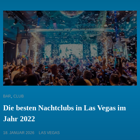
PARTYS
IN
LAS
VEGAS
2024
(LVIII)
CAT
,
BAR
CLUB
LINKS
Die besten Nachtclubs in Las Vegas im
Jahr 2022
POSTED
18. JANUAR 2026
LAS VEGAS