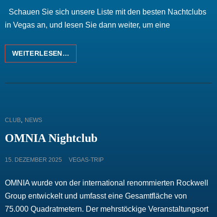
ON
Schauen Sie sich unsere Liste mit den besten Nachtclubs
in Vegas an, und lesen Sie dann weiter, um eine
DIE
WEITERLESEN…
BESTEN
NACHTCLUBS
IN
LAS
VEGAS
IM
CAT
,
CLUB
NEWS
JAHR
LINKS
2022
OMNIA Nightclub
POSTED
15. DEZEMBER 2025
VEGAS-TRIP
ON
OMNIA wurde von der international renommierten Rockwell
Group entwickelt und umfasst eine Gesamtfläche von
75.000 Quadratmetern. Der mehrstöckige Veranstaltungsort