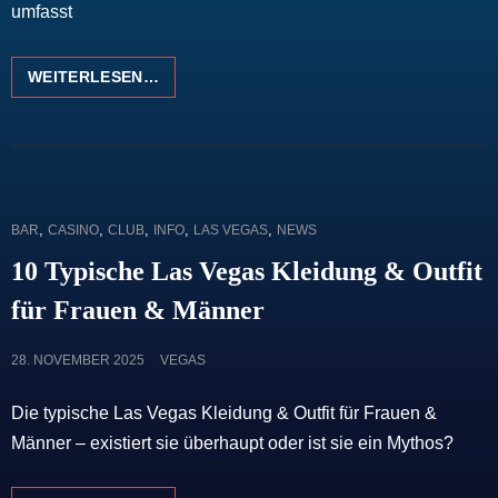
umfasst
OMNIA
WEITERLESEN…
NIGHTCLUB
CAT
,
,
,
,
,
BAR
CASINO
CLUB
INFO
LAS VEGAS
NEWS
LINKS
10 Typische Las Vegas Kleidung & Outfit
für Frauen & Männer
POSTED
28. NOVEMBER 2025
VEGAS
ON
Die typische Las Vegas Kleidung & Outfit für Frauen &
Männer – existiert sie überhaupt oder ist sie ein Mythos?