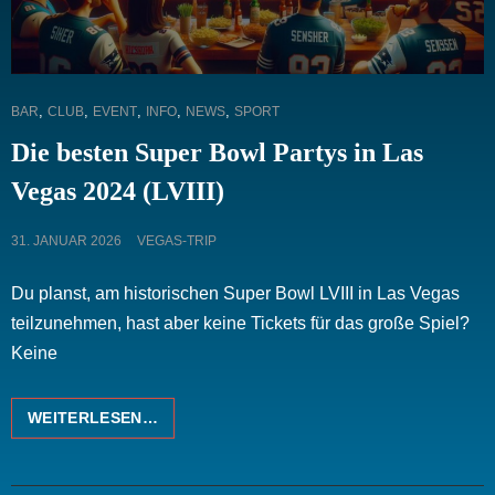
CAT
,
,
,
,
,
BAR
CLUB
EVENT
INFO
NEWS
SPORT
LINKS
Die besten Super Bowl Partys in Las
Vegas 2024 (LVIII)
POSTED
31. JANUAR 2026
VEGAS-TRIP
ON
Du planst, am historischen Super Bowl LVIII in Las Vegas
teilzunehmen, hast aber keine Tickets für das große Spiel?
Keine
DIE
WEITERLESEN…
BESTEN
SUPER
BOWL