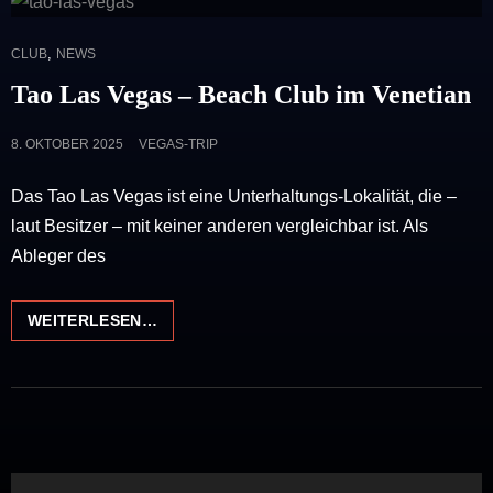
CAT
,
CLUB
NEWS
LINKS
Tao Las Vegas – Beach Club im Venetian
POSTED
8. OKTOBER 2025
VEGAS-TRIP
ON
Das Tao Las Vegas ist eine Unterhaltungs-Lokalität, die –
laut Besitzer – mit keiner anderen vergleichbar ist. Als
Ableger des
TAO
WEITERLESEN…
LAS
VEGAS
–
BEACH
CLUB
IM
VENETIAN