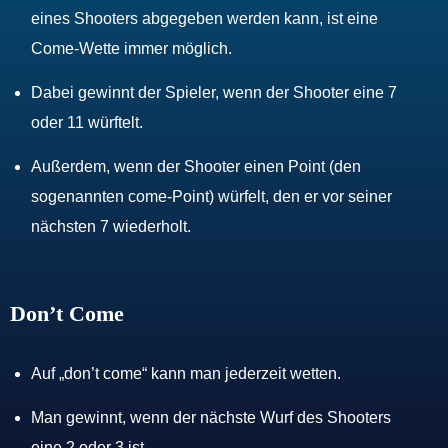
eines Shooters abgegeben werden kann, ist eine
Come-Wette immer möglich.
Dabei gewinnt der Spieler, wenn der Shooter eine 7
oder 11 würftelt.
Außerdem, wenn der Shooter einen Point (den
sogenannten come-Point) würfelt, den er vor seiner
nächsten 7 wiederholt.
Don’t Come
Auf „don’t come“ kann man jederzeit wetten.
Man gewinnt, wenn der nächste Wurf des Shooters
eine 2 oder 3 ist.