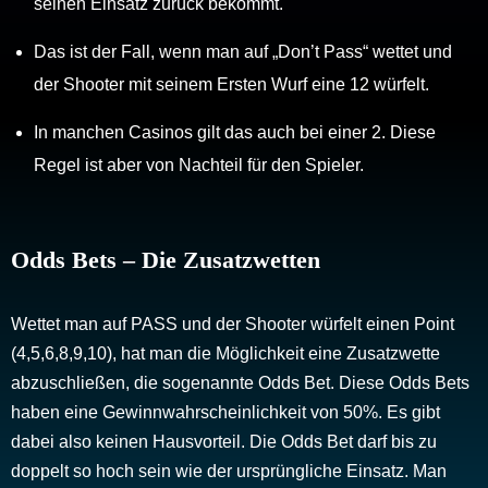
seinen Einsatz zurück bekommt.
Das ist der Fall, wenn man auf „Don’t Pass“ wettet und
der Shooter mit seinem Ersten Wurf eine 12 würfelt.
In manchen Casinos gilt das auch bei einer 2. Diese
Regel ist aber von Nachteil für den Spieler.
Odds Bets – Die Zusatzwetten
Wettet man auf PASS und der Shooter würfelt einen Point
(4,5,6,8,9,10), hat man die Möglichkeit eine Zusatzwette
abzuschließen, die sogenannte Odds Bet. Diese Odds Bets
haben eine Gewinnwahrscheinlichkeit von 50%. Es gibt
dabei also keinen Hausvorteil. Die Odds Bet darf bis zu
doppelt so hoch sein wie der ursprüngliche Einsatz. Man