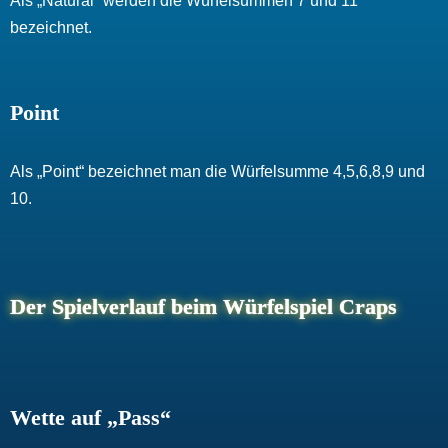
Als „Natural“ werden die Würfelsummen 7 und 11
bezeichnet.
Point
Als „Point“ bezeichnet man die Würfelsumme 4,5,6,8,9 und
10.
Der Spielverlauf beim Würfelspiel Craps
Wette auf „Pass“