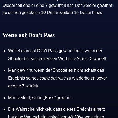
wiederholt ehe er eine 7 gewürfelt hat. Der Spieler gewinnt
zu seinen gesetzten 10 Dollar weitere 10 Dollar hinzu.
Wette auf Don’t Pass
Wettet man auf Don’t Pass gewinnt man, wenn der
Shooter bei seinem ersten Wurf eine 2 oder 3 würfelt.
Man gewinnt, wenn der Shooter es nicht schafft das
Ergebnis seines
come out rolls
zu wiederholen bevor
er eine 7 würfelt.
Man verliert, wenn „Pass“ gewinnt.
Die Wahrscheinlichkeit, dass dieses Ereignis eintritt
hat eine Wahrscheinlichkeit von 49,30%, was einen