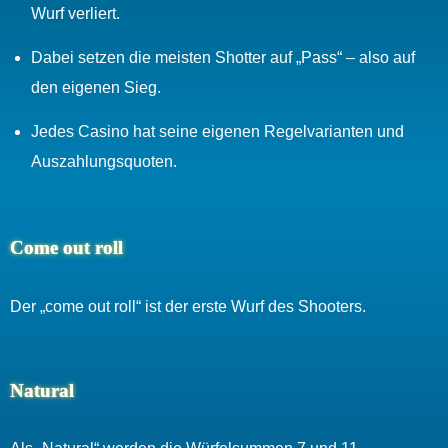
Wurf verliert.
Dabei setzen die meisten Shotter auf „Pass“ – also auf
den eigenen Sieg.
Jedes Casino hat seine eigenen Regelvarianten und
Auszahlungsquoten.
Come out roll
Der „come out roll“ ist der erste Wurf des Shooters.
Natural