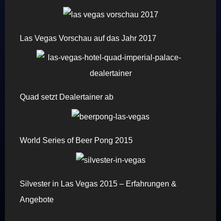
Las Vegas Vorschau auf das Jahr 2017
Quad setzt Dealertainer ab
World Series of Beer Pong 2015
Silvester in Las Vegas 2015 – Erfahrungen &
Angebote