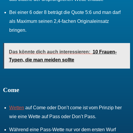
Bei einer 6 oder 8 beträgt die Quote 5:6 und man darf
als Maximum seinen 2,4-fachen Originaleinsatz
bringen.
Das könnte dich auch interessieren:
10 Frauen-
Typen, die man meiden sollte
Come
Wetten
auf Come oder Don’t come ist vom Prinzip her
wie eine Wette auf Pass oder Don’t Pass.
Während eine Pass-Wette nur vor dem ersten Wurf