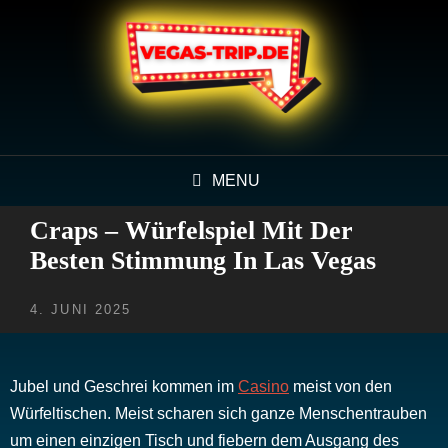
MENU
Craps – Würfelspiel Mit Der
Besten Stimmung In Las Vegas
POSTED
4. JUNI 2025
ON
Jubel und Geschrei kommen im
Casino
meist von den
Würfeltischen. Meist scharen sich ganze Menschentrauben
um einen einzigen Tisch und fiebern dem Ausgang des