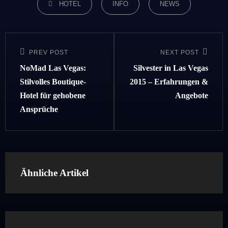
HOTEL
INFO
NEWS
Beitragsnavigation
PREV POST
NEXT POST
Previous
Next
Post
Post
NoMad Las Vegas:
Silvester in Las Vegas
Stilvolles Boutique-
2015 – Erfahrungen &
Hotel für gehobene
Angebote
Ansprüche
Ähnliche Artikel