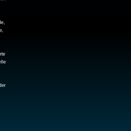
de,
e,
rte
lle
der