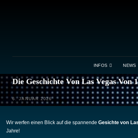
INFOS
NEWS
Die Geschichte Von Las Vegas Von 1
POSTED
6. JANUAR 2026
ON
Wir werfen einen Blick auf die spannende
Gesichte von La
Jahre!