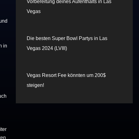
Vorbereitung deines Aufenthalts in Las
Vegas
 und
Die besten Super Bowl Partys in Las
n in
Vegas 2024 (LVIII)
Vegas Resort Fee könnten um 200$
steigen!
uch
ter
ren