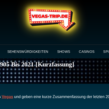
VEGA
INFOS, NE
SEHENSWÜRDIGKEITEN
SHOWS
CASINOS
SP
905 Bis 2021 [Kurzfassung]
s
Vegas
und geben eine kurze Zusammenfassung der letzten 2