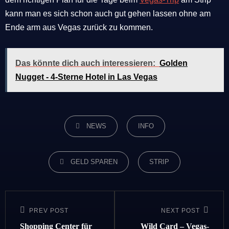
kann man es sich schon auch gut gehen lassen ohne am
Ende arm aus Vegas zurück zu kommen.
Das könnte dich auch interessieren:
Golden
Nugget - 4-Sterne Hotel in Las Vegas
CATEGORIES
NEWS
INFO
TAGS,
GELD SPAREN
STRIP
Beitragsnavigation
PREV POST
NEXT POST
Previous
Next
Post
Post
Shopping Center für
Wild Card – Vegas-