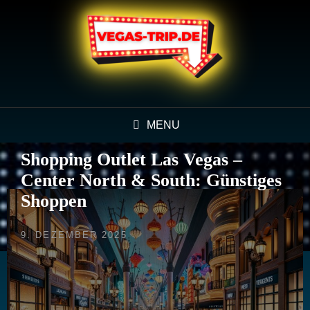
MENU
Shopping Outlet Las Vegas –
Center North & South: Günstiges
Shoppen
POSTED
9. DEZEMBER 2025
ON