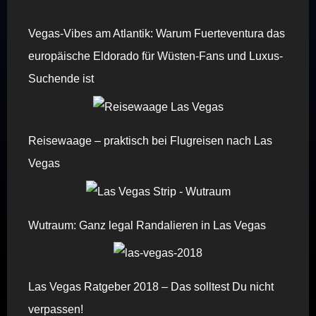
Vegas-Vibes am Atlantik: Warum Fuerteventura das
europäische Eldorado für Wüsten-Fans und Luxus-
Suchende ist
Reisewaage – praktisch bei Flugreisen nach Las
Vegas
Wutraum: Ganz legal Randalieren in Las Vegas
Las Vegas Ratgeber 2018 – Das solltest Du nicht
verpassen!