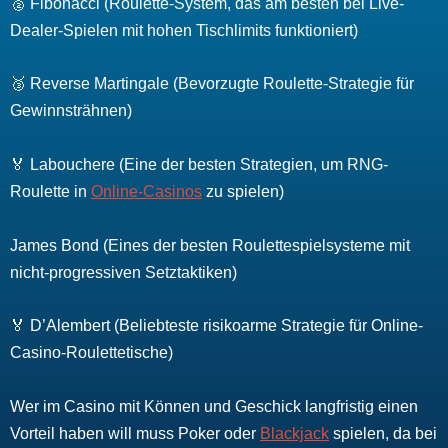
🥈 Fibonacci (Roulette-System, das am besten bei Live-
Dealer-Spielen mit hohen Tischlimits funktioniert)
🥉 Reverse Martingale (Bevorzugte Roulette-Strategie für
Gewinnsträhnen)
🏅 Labouchere (Eine der besten Strategien, um RNG-
Roulette in
Online-Casinos
zu spielen)
James Bond (Eines der besten Roulettespielsysteme mit
nicht-progressiven Setztaktiken)
🏅 D’Alembert (Beliebteste risikoarme Strategie für Online-
Casino-Roulettetische)
Wer im Casino mit Können und Geschick langfristig einen
Vorteil haben will muss Poker oder
Blackjack
spielen, da bei