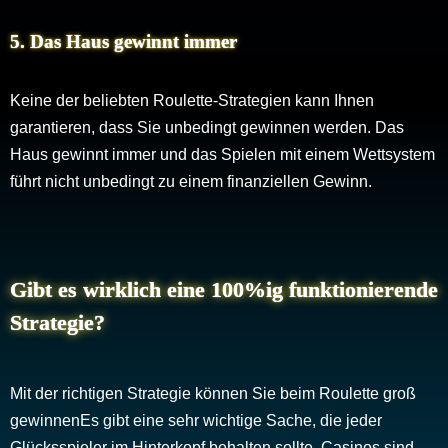
5. Das Haus gewinnt immer
Keine der beliebten Roulette-Strategien kann Ihnen
garantieren, dass Sie unbedingt gewinnen werden. Das
Haus gewinnt immer und das Spielen mit einem Wettsystem
führt nicht unbedingt zu einem finanziellen Gewinn.
Gibt es wirklich eine 100%ig funktionierende
Strategie?
Mit der richtigen Strategie können Sie beim Roulette groß
gewinnenEs gibt eine sehr wichtige Sache, die jeder
Glücksspieler im Hinterkopf behalten sollte. Casinos sind