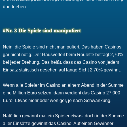
übertrieben.
#Nr. 3 Die Spiele sind manipuliert
Nein, die Spiele sind nicht manipuliert. Das haben Casinos
gar nicht nötig. Der Hausvorteil beim Roulette beträgt 2,70%
bei jeder Drehung. Das heißt, dass das Casino von jedem
Einsatz statistisch gesehen auf lange Sicht 2,70% gewinnt.
Wenn alle Spieler im Casino an einem Abend in der Summe
eine Million Euro setzen, dann verdient das Casino 27.000
Euro. Etwas mehr oder weniger, je nach Schwankung.
Natürlich gewinnt mal ein Spieler etwas, doch in der Summe
aller Einsätze gewinnt das Casino. Auf einen Gewinner