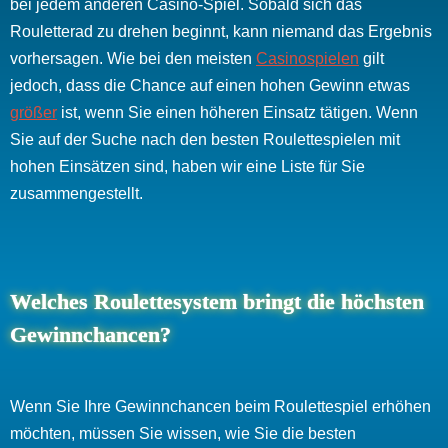
bei jedem anderen Casino-Spiel. Sobald sich das
Rouletterad zu drehen beginnt, kann niemand das Ergebnis
vorhersagen. Wie bei den meisten
Casinospielen
gilt
jedoch, dass die Chance auf einen hohen Gewinn etwas
größer
ist, wenn Sie einen höheren Einsatz tätigen. Wenn
Sie auf der Suche nach den besten Roulettespielen mit
hohen Einsätzen sind, haben wir eine Liste für Sie
zusammengestellt.
Welches Roulettesystem bringt die höchsten
Gewinnchancen?
Wenn Sie Ihre Gewinnchancen beim Roulettespiel erhöhen
möchten, müssen Sie wissen, wie Sie die besten