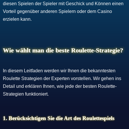
diesen Spielen der Spieler mit Geschick und Können einen
Vorteil gegenüber anderen Spielern oder dem Casino
erzielen kann.
Wie wählt man die beste Roulette-Strategie?
In diesem Leitfaden werden wir Ihnen die bekanntesten
Roulette Strategien der Experten vorstellen. Wir gehen ins
Detail und erklären Ihnen, wie jede der besten Roulette-
Strategien funktioniert.
1. Berücksichtigen Sie die Art des Roulettespiels