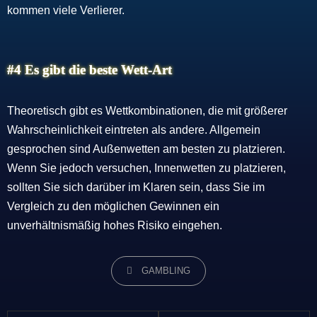
kommen viele Verlierer.
#4 Es gibt die beste Wett-Art
Theoretisch gibt es Wettkombinationen, die mit größerer
Wahrscheinlichkeit eintreten als andere. Allgemein
gesprochen sind Außenwetten am besten zu platzieren.
Wenn Sie jedoch versuchen, Innenwetten zu platzieren,
sollten Sie sich darüber im Klaren sein, dass Sie im
Vergleich zu den möglichen Gewinnen ein
unverhältnismäßig hohes Risiko eingehen.
CATEGORIES
GAMBLING