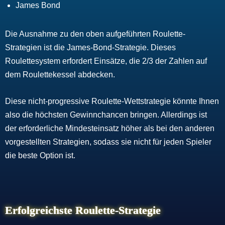
James Bond
Die Ausnahme zu den oben aufgeführten Roulette-
Strategien ist die James-Bond-Strategie. Dieses
Roulettesystem erfordert Einsätze, die 2/3 der Zahlen auf
dem Roulettekessel abdecken.
Diese nicht-progressive Roulette-Wettstrategie könnte Ihnen
also die höchsten Gewinnchancen bringen. Allerdings ist
der erforderliche Mindesteinsatz höher als bei den anderen
vorgestellten Strategien, sodass sie nicht für jeden Spieler
die beste Option ist.
Erfolgreichste Roulette-Strategie