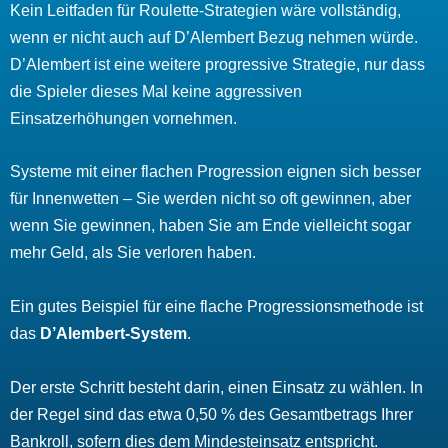
Kein Leitfaden für Roulette-Strategien wäre vollständig,
wenn er nicht auch auf D’Alembert Bezug nehmen würde.
D’Alembert ist eine weitere progressive Strategie, nur dass
die Spieler dieses Mal keine aggressiven
Einsatzerhöhungen vornehmen.
Systeme mit einer flachen Progression eignen sich besser
für Innenwetten – Sie werden nicht so oft gewinnen, aber
wenn Sie gewinnen, haben Sie am Ende vielleicht sogar
mehr Geld, als Sie verloren haben.
Ein gutes Beispiel für eine flache Progressionsmethode ist
das
D’Alembert-System
.
Der erste Schritt besteht darin, einen Einsatz zu wählen. In
der Regel sind das etwa 0,50 % des Gesamtbetrags Ihrer
Bankroll, sofern dies dem Mindesteinsatz entspricht.