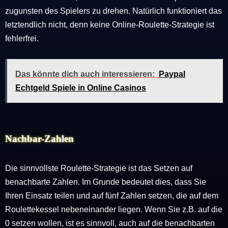
zugunsten des Spielers zu drehen. Natürlich funktioniert das
letztendlich nicht, denn keine Online-Roulette-Strategie ist
fehlerfrei.
Das könnte dich auch interessieren:
Paypal
Echtgeld Spiele in Online Casinos
Nachbar-Zahlen
Die sinnvollste Roulette-Strategie ist das Setzen auf
benachbarte Zahlen. Im Grunde bedeutet dies, dass Sie
Ihren Einsatz teilen und auf fünf Zahlen setzen, die auf dem
Roulettekessel nebeneinander liegen. Wenn Sie z.B. auf die
0 setzen wollen, ist es sinnvoll, auch auf die benachbarten