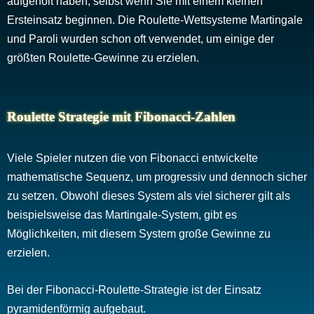
aufgeholt haben, selbst wenn Sie mit einem kleinen
Ersteinsatz beginnen. Die Roulette-Wettsysteme Martingale
und Paroli wurden schon oft verwendet, um einige der
größten Roulette-Gewinne zu erzielen.
Roulette Strategie mit Fibonacci-Zahlen
Viele Spieler nutzen die von Fibonacci entwickelte
mathematische Sequenz, um progressiv und dennoch sicher
zu setzen. Obwohl dieses System als viel sicherer gilt als
beispielsweise das Martingale-System, gibt es
Möglichkeiten, mit diesem System große Gewinne zu
erzielen.
Bei der Fibonacci-Roulette-Strategie ist der Einsatz
pyramidenförmig aufgebaut.