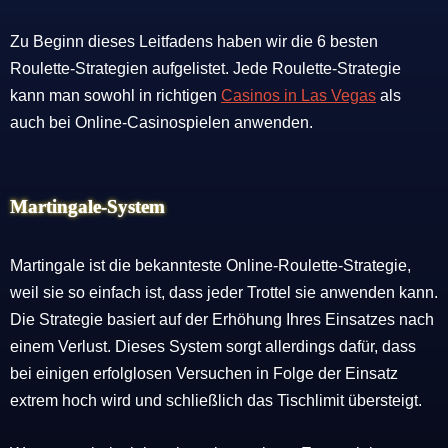
Zu Beginn dieses Leitfadens haben wir die 6 besten
Roulette-Strategien aufgelistet. Jede Roulette-Strategie
kann man sowohl in richtigen
Casinos in Las Vegas
als
auch bei Online-Casinospielen anwenden.
Martingale-System
Martingale ist die bekannteste Online-Roulette-Strategie,
weil sie so einfach ist, dass jeder Trottel sie anwenden kann.
Die Strategie basiert auf der Erhöhung Ihres Einsatzes nach
einem Verlust. Dieses System sorgt allerdings dafür, dass
bei einigen erfolglosen Versuchen in Folge der Einsatz
extrem hoch wird und schließlich das Tischlimit übersteigt.