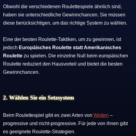
Obwohl die verschiedenen Roulettespiele ähnlich sind,
haben sie unterschiedliche Gewinnchancen. Sie müssen
diese berücksichtigen, um das richtige System zu wählen.
Eine der besten Roulette-Taktiken, um zu gewinnen, ist
jedoch
Europäisches Roulette statt Amerikanisches
Roulette
zu spielen. Die einzelne Null beim europäischen
Roulette reduziert den Hausvorteil und bietet die besten
Gewinnchancen.
2. Wählen Sie ein Setzsystem
Beim Roulettespiel gibt es zwei Arten von
Wetten
–
progressive und nicht-progressive. Für jede von ihnen gibt
es geeignete Roulette-Strategien.