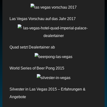
Las Vegas Vorschau auf das Jahr 2017
Quad setzt Dealertainer ab
World Series of Beer Pong 2015
Silvester in Las Vegas 2015 – Erfahrungen &
Angebote