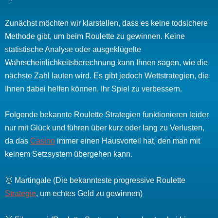
Zunächst möchten wir klarstellen, dass es keine todsichere
Methode gibt, um beim Roulette zu gewinnen. Keine
statistische Analyse oder ausgeklügelte
Wahrscheinlichkeitsberechnung kann Ihnen sagen, wie die
nächste Zahl lauten wird. Es gibt jedoch Wettstrategien, die
Ihnen dabei helfen können, Ihr Spiel zu verbessern.
Folgende bekannte Roulette Strategien funktionieren leider
nur mit Glück und führen über kurz oder lang zu Verlusten,
da das
Casino
immer einen Hausvorteil hat, den man mit
keinem Setzsystem übergehen kann.
🥇 Martingale (Die bekannteste progressive Roulette
Strategie
, um echtes Geld zu gewinnen)