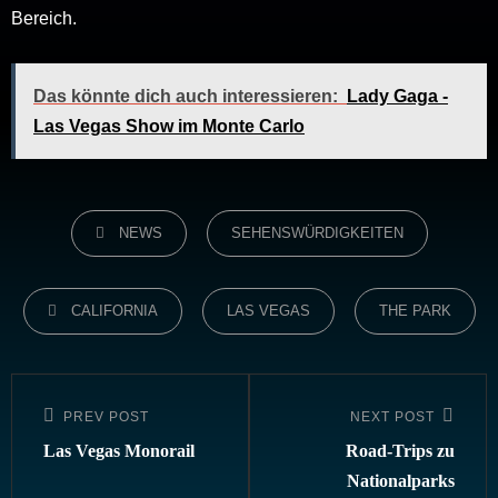
Bereich.
Das könnte dich auch interessieren:
Lady Gaga -
Las Vegas Show im Monte Carlo
CATEGORIES
NEWS
SEHENSWÜRDIGKEITEN
TAGS,
CALIFORNIA
LAS VEGAS
THE PARK
Beitragsnavigation
PREV POST
NEXT POST
Previous
Next
Post
Post
Las Vegas Monorail
Road-Trips zu
Nationalparks