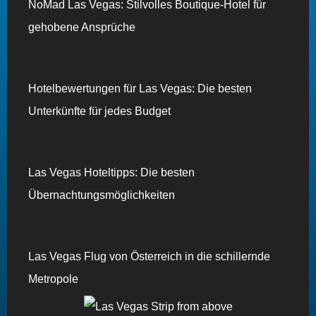
NoMad Las Vegas: Stilvolles Boutique-Hotel für
gehobene Ansprüche
Hotelbewertungen für Las Vegas: Die besten
Unterkünfte für jedes Budget
Las Vegas Hoteltipps: Die besten
Übernachtungsmöglichkeiten
Las Vegas Flug von Österreich in die schillernde
Metropole