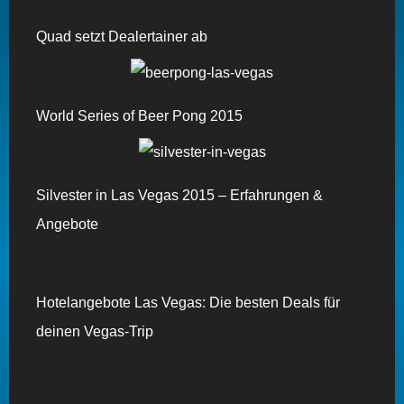
Quad setzt Dealertainer ab
World Series of Beer Pong 2015
Silvester in Las Vegas 2015 – Erfahrungen &
Angebote
Hotelangebote Las Vegas: Die besten Deals für
deinen Vegas-Trip