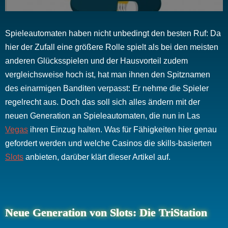
Spieleautomaten haben nicht unbedingt den besten Ruf: Da
hier der Zufall eine größere Rolle spielt als bei den meisten
anderen Glücksspielen und der Hausvorteil zudem
vergleichsweise hoch ist, hat man ihnen den Spitznamen
des einarmigen Banditen verpasst: Er nehme die Spieler
regelrecht aus. Doch das soll sich alles ändern mit der
neuen Generation an Spieleautomaten, die nun in Las
Vegas
ihren Einzug halten. Was für Fähigkeiten hier genau
gefordert werden und welche Casinos die skills-basierten
Slots
anbieten, darüber klärt dieser Artikel auf.
Neue Generation von Slots: Die TriStation