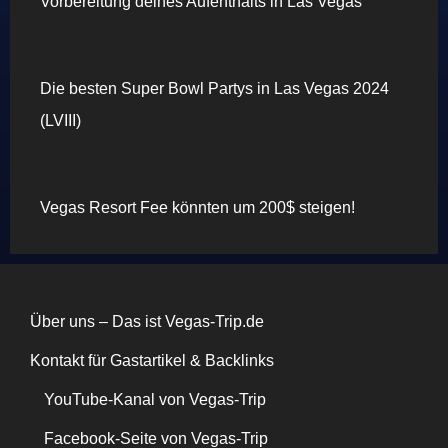
Vorbereitung deines Aufenthalts in Las Vegas
Die besten Super Bowl Partys in Las Vegas 2024
(LVIII)
Vegas Resort Fee könnten um 200$ steigen!
Über uns – Das ist Vegas-Trip.de
Kontakt für Gastartikel & Backlinks
YouTube-Kanal von Vegas-Trip
Facebook-Seite von Vegas-Trip