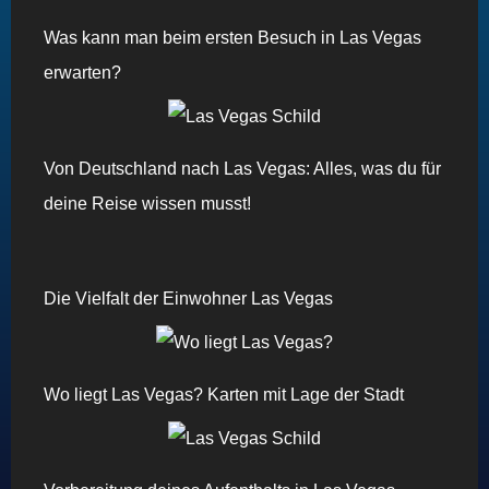
Was kann man beim ersten Besuch in Las Vegas
erwarten?
Von Deutschland nach Las Vegas: Alles, was du für
deine Reise wissen musst!
Die Vielfalt der Einwohner Las Vegas
Wo liegt Las Vegas? Karten mit Lage der Stadt