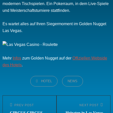
modernen Tischspielen. Ein Pokerraum, in dem Live-Spiele
und Meisterschaftsturniere stattfinden.
Es wartet alles auf Ihren Siegermoment im Golden Nugget
Las Vegas.
Mehr
Infos
zum Golden Nugget auf der
Offiziellen Webside
des Hotels
.
CATEGORIES
HOTEL
NEWS
Beitragsnavigation
PREV POST
NEXT POST
Previous
Next
Post
Post
CIRCUS CIRCUS –
Heiraten in Las Vegas