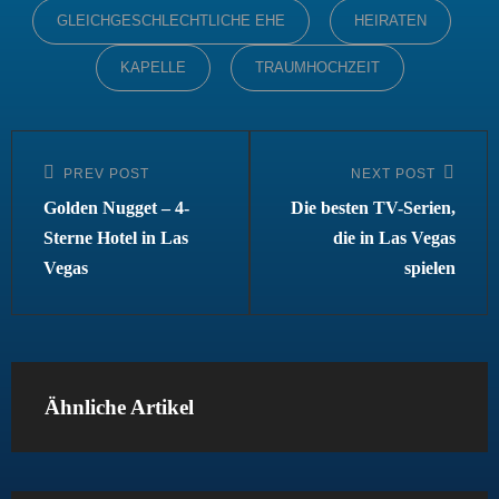
GLEICHGESCHLECHTLICHE EHE
HEIRATEN
KAPELLE
TRAUMHOCHZEIT
Beitragsnavigation
PREV POST
NEXT POST
Previous
Next
Post
Post
Golden Nugget – 4-
Die besten TV-Serien,
Sterne Hotel in Las
die in Las Vegas
Vegas
spielen
Ähnliche Artikel