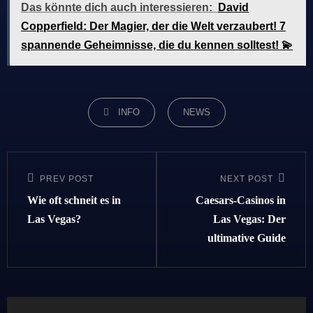
Das könnte dich auch interessieren:
David
Copperfield: Der Magier, der die Welt verzaubert! 7
spannende Geheimnisse, die du kennen solltest! 💫
CATEGORIES
INFO
NEWS
Beitragsnavigation
PREV POST
NEXT POST
Previous
Next
Post
Post
Wie oft schneit es in
Caesars-Casinos in
Las Vegas?
Las Vegas: Der
ultimative Guide