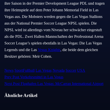
ihre Saison in der Premier Development League PDL und tragen
ihre Heimspiele auf dem Peter Johann Memorial Field in Las
Vegas aus. Die Mobsters werden gegen die Las Vegas Stallions
aus der National Premier Soccer League NPSL spielen. Die
NPSL wird ist allerdings vom Niveau her schwächer eingestuft
als die PDL. Zwei Hallen-Mannschaften der Professional Arena
Soccer League’s spielen ebenfalls in Las Vegas: Die Las Vegas
Legends und die Las
Vegas Knights
, die beide dem gleichen
Besitzer gehören: Meir Cohen.
Categories
Tags,
News
Sport
Fußball
Las Vegas
Nevada
Soccer
USA
Previous
Prev Post
Verkehrsmittel in Las Vegas
Beitragsnavigation
Post
Next
Next Post
Flughafen Las Vegas: McCarran International Airport
Post
Ähnliche Artikel