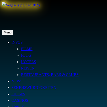
Skip
to
content
Vegas-Trip.de
Menu
Infos, News & Sehenswürdigkeiten zu Las Vegas
INFOS
FILME
FLUG
HOTELS
REISEN
RESTAURANTS, BARS & CLUBS
NEWS
SEHENSWÜRDIGKEITEN
SHOWS
CASINOS
SPIELE