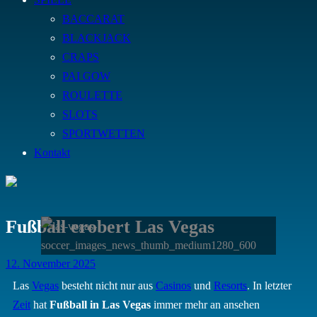
BACCARAT
BLACKJACK
CRAPS
PAI GOW
ROULETTE
SLOTS
SPORTWETTEN
Kontakt
Fußball erobert Las Vegas
Posted
12. November 2025
on
Las
Vegas
besteht nicht nur aus
Casinos
und
Resorts
. In letzter
Zeit
hat
Fußball in Las Vegas
immer mehr an ansehen