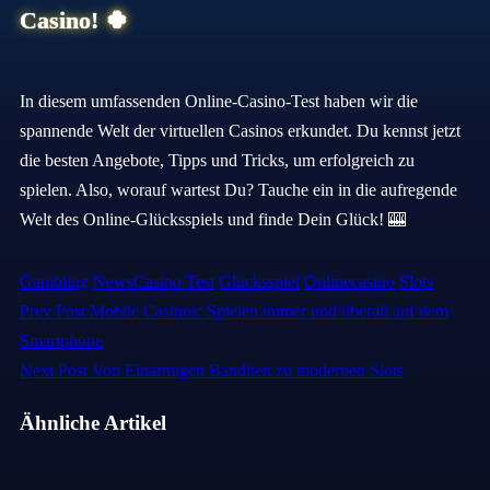
Casino! 🍀
In diesem umfassenden Online-Casino-Test haben wir die
spannende Welt der virtuellen Casinos erkundet. Du kennst jetzt
die besten Angebote, Tipps und Tricks, um erfolgreich zu
spielen. Also, worauf wartest Du? Tauche ein in die aufregende
Welt des Online-Glücksspiels und finde Dein Glück! 🎰
Categories
Tags,
Gambling
News
Casino Test
Glücksspiel
Onlinecasino
Slots
Previous
Prev Post
Mobile Casinos: Spielen immer und überall auf dem
Beitragsnavigation
Post
Smartphone
Next
Next Post
Von Einarmigen Banditen zu modernen Slots
Post
Ähnliche Artikel