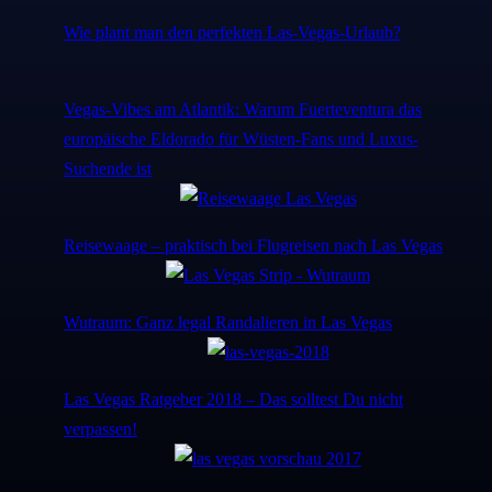
Wie plant man den perfekten Las-Vegas-Urlaub?
Vegas-Vibes am Atlantik: Warum Fuerteventura das
europäische Eldorado für Wüsten-Fans und Luxus-
Suchende ist
Reisewaage – praktisch bei Flugreisen nach Las Vegas
Wutraum: Ganz legal Randalieren in Las Vegas
Las Vegas Ratgeber 2018 – Das solltest Du nicht
verpassen!