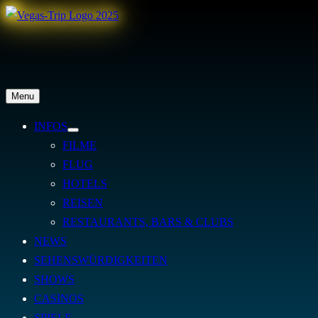
Skip
to
content
Vegas-Trip.de
Menu
Infos, News & Sehenswürdigkeiten zu Las Vegas
INFOS
expand
FILME
child
menu
FLUG
HOTELS
REISEN
RESTAURANTS, BARS & CLUBS
NEWS
SEHENSWÜRDIGKEITEN
SHOWS
CASINOS
SPIELE