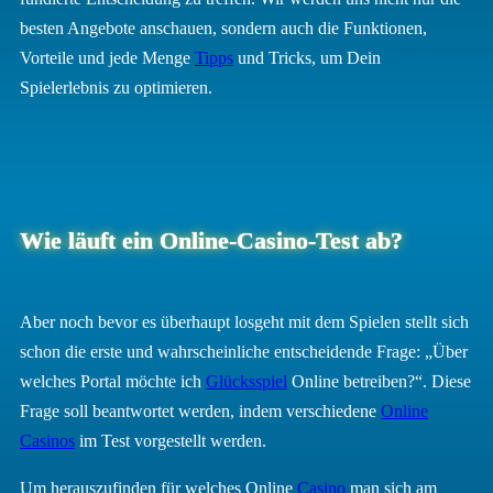
besten Angebote anschauen, sondern auch die Funktionen,
Vorteile und jede Menge
Tipps
und Tricks, um Dein
Spielerlebnis zu optimieren.
Wie läuft ein Online-Casino-Test ab?
Aber noch bevor es überhaupt losgeht mit dem Spielen stellt sich
schon die erste und wahrscheinliche entscheidende Frage: „Über
welches Portal möchte ich
Glücksspiel
Online betreiben?“. Diese
Frage soll beantwortet werden, indem verschiedene
Online
Casinos
im Test vorgestellt werden.
Um herauszufinden für welches Online
Casino
man sich am