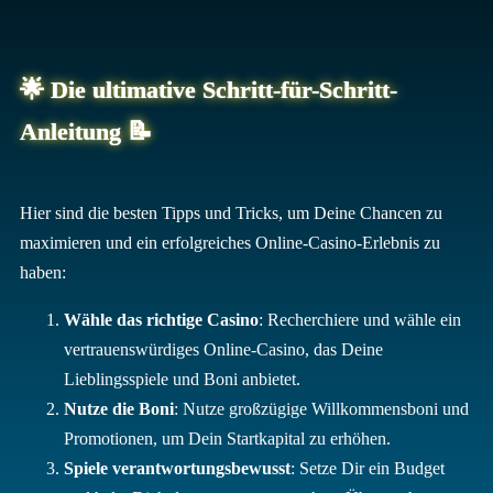
🌟 Die ultimative Schritt-für-Schritt-
Anleitung 📝
Hier sind die besten Tipps und Tricks, um Deine Chancen zu
maximieren und ein erfolgreiches Online-Casino-Erlebnis zu
haben:
Wähle das richtige Casino
: Recherchiere und wähle ein
vertrauenswürdiges Online-Casino, das Deine
Lieblingsspiele und Boni anbietet.
Nutze die Boni
: Nutze großzügige Willkommensboni und
Promotionen, um Dein Startkapital zu erhöhen.
Spiele verantwortungsbewusst
: Setze Dir ein Budget