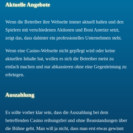
Aktuelle Angebote
Wenn die Betreiber ihre Webseite immer aktuell halten und den
Spielern mit verschiedenen Aktionen und Boni Anreize setzt,
zeigt das, dass dahinter ein professionelles Unternehmen steht.
Wenn eine Casino-Webseite nicht gepflegt wird oder keine
aktuellen Inhalte hat, wollen es sich die Betreiber meist zu
einfach machen und nur abkassieren ohne eine Gegenleistung zu
erbringen.
Auszahlung
Es sollte vorher klar sein, dass die Auszahlung bei dem
betreffenden Casino reibungsfrei und ohne Beanstandungen über
die Bühne geht. Man will ja nicht, dass man erst etwas gewinnt