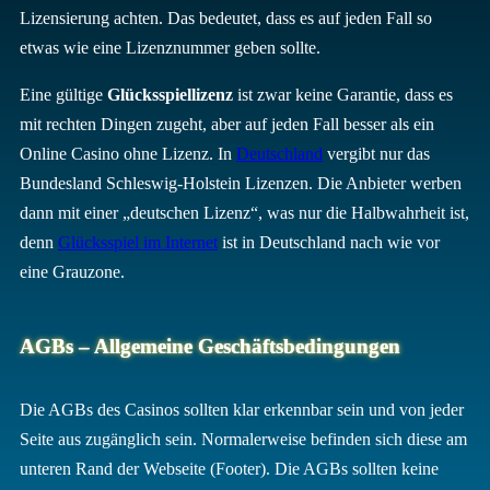
Lizensierung achten. Das bedeutet, dass es auf jeden Fall so
etwas wie eine Lizenznummer geben sollte.
Eine gültige
Glücksspiellizenz
ist zwar keine Garantie, dass es
mit rechten Dingen zugeht, aber auf jeden Fall besser als ein
Online Casino ohne Lizenz. In
Deutschland
vergibt nur das
Bundesland Schleswig-Holstein Lizenzen. Die Anbieter werben
dann mit einer „deutschen Lizenz“, was nur die Halbwahrheit ist,
denn
Glücksspiel im Internet
ist in Deutschland nach wie vor
eine Grauzone.
AGBs – Allgemeine Geschäftsbedingungen
Die AGBs des Casinos sollten klar erkennbar sein und von jeder
Seite aus zugänglich sein. Normalerweise befinden sich diese am
unteren Rand der Webseite (Footer). Die AGBs sollten keine