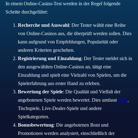
In einem Online-Casino-Test werden in der Regel folgende
Schritte durchgeführt:
Recherche und Auswahl
: Der Tester wählt eine Reihe
von Online-Casinos aus, die überprüft werden sollen. Dies
kann aufgrund von Empfehlungen, Popularität oder
anderen Kriterien geschehen.
Registrierung und Einzahlung
: Der Tester meldet sich in
den ausgewählten Online-Casinos an, tätigt eine
Einzahlung und spielt eine Vielzahl von Spielen, um die
Spielerfahrung aus erster Hand zu erleben.
Bewertung der Spiele
: Die Qualität und Vielfalt der
angebotenen Spiele werden bewertet. Dies umfasst
Slots
,
Tischspiele, Live-Dealer-Spiele und andere
Spielkategorien.
Bonusbewertung
: Die angebotenen Boni und
Promotionen werden analysiert, einschließlich der