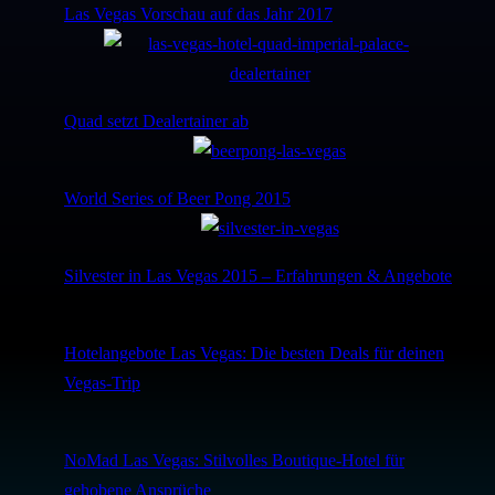
Las Vegas Vorschau auf das Jahr 2017
Quad setzt Dealertainer ab
World Series of Beer Pong 2015
Silvester in Las Vegas 2015 – Erfahrungen & Angebote
Hotelangebote Las Vegas: Die besten Deals für deinen
Vegas-Trip
NoMad Las Vegas: Stilvolles Boutique-Hotel für
gehobene Ansprüche