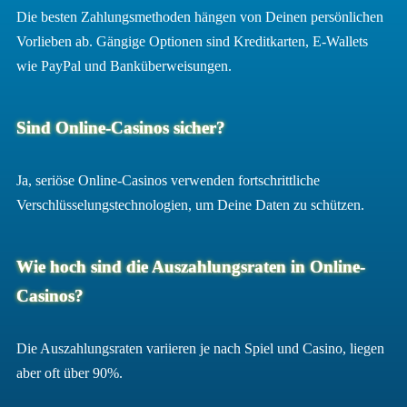
Die besten Zahlungsmethoden hängen von Deinen persönlichen
Vorlieben ab. Gängige Optionen sind Kreditkarten, E-Wallets
wie PayPal und Banküberweisungen.
Sind Online-Casinos sicher?
Ja, seriöse Online-Casinos verwenden fortschrittliche
Verschlüsselungstechnologien, um Deine Daten zu schützen.
Wie hoch sind die Auszahlungsraten in Online-
Casinos?
Die Auszahlungsraten variieren je nach Spiel und Casino, liegen
aber oft über 90%.