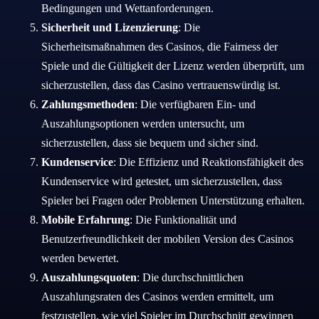
Bedingungen und Wettanforderungen.
Sicherheit und Lizenzierung
: Die
Sicherheitsmaßnahmen des Casinos, die Fairness der
Spiele und die Gültigkeit der Lizenz werden überprüft, um
sicherzustellen, dass das Casino vertrauenswürdig ist.
Zahlungsmethoden
: Die verfügbaren Ein- und
Auszahlungsoptionen werden untersucht, um
sicherzustellen, dass sie bequem und sicher sind.
Kundenservice
: Die Effizienz und Reaktionsfähigkeit des
Kundenservice wird getestet, um sicherzustellen, dass
Spieler bei Fragen oder Problemen Unterstützung erhalten.
Mobile Erfahrung
: Die Funktionalität und
Benutzerfreundlichkeit der mobilen Version des Casinos
werden bewertet.
Auszahlungsquoten
: Die durchschnittlichen
Auszahlungsraten des Casinos werden ermittelt, um
festzustellen, wie viel Spieler im Durchschnitt gewinnen