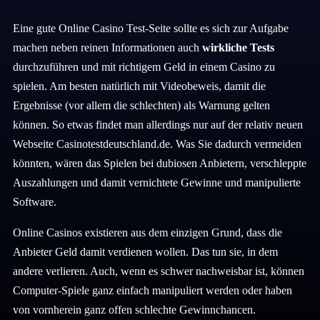
Eine gute Online Casino Test-Seite sollte es sich zur Aufgabe
machen neben reinen Informationen auch
wirkliche Tests
durchzuführen und mit richtigem Geld in einem Casino zu
spielen. Am besten natürlich mit Videobeweis, damit die
Ergebnisse (vor allem die schlechten) als Warnung gelten
können. So etwas findet man allerdings nur auf der relativ neuen
Webseite Casinotestdeutschland.de. Was Sie dadurch vermeiden
könnten, wären das Spielen bei dubiosen Anbietern, verschleppte
Auszahlungen und damit vernichtete Gewinne und manipulierte
Software.
Online Casinos existieren aus dem einzigen Grund, dass die
Anbieter Geld damit verdienen wollen. Das tun sie, in dem
andere verlieren. Auch, wenn es schwer nachweisbar ist, können
Computer-Spiele ganz einfach manipuliert werden oder haben
von vornherein ganz offen schlechte Gewinnchancen.